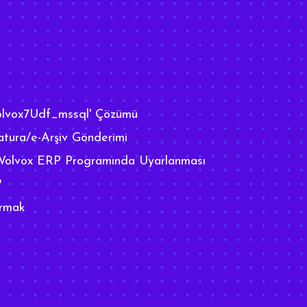
lvox7Udf_mssql' Çözümü
tura/e-Arşiv Gönderimi
 Wolvox ERP Programında Uyarlanması
?
ırmak