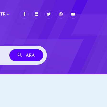
TR
ARA